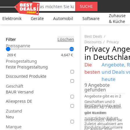
SUCHE
Zuhause
Elektronik
Geräte
Automobil
Software
& Küche
Best Deals
Filter
Löschen
Discounts
Privacy
Preisspanne
Privacy
Ange
in Deutschla
269 €
4.647 €
Preisgestaltung
Die
Angebote, R
Feste Preisgestaltung
besten
und Deals v
Discounted Produkte
heute
9
Angebote
Geschäft
gefunden
BAUR Versand
Angebote gibt es in 2
Aliexpress DE
Geschäften und 0
BestDeals.today wird
Marken. Ab 7 Artikeln
Zustand
gibt es einen
von Kunden
Neu
zusätzlichen Rabatt.
unterstützt. Wenn Sie
Zuletzt aktualisiert am
Marque
Produkte über unsere
07. August 2026