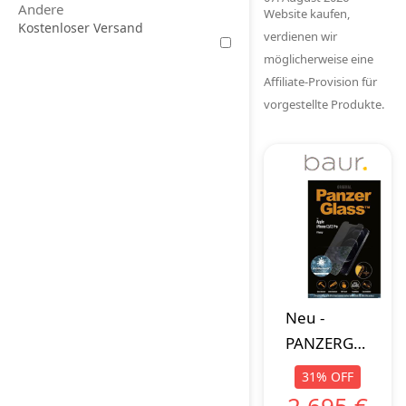
Andere
Website kaufen,
Kostenloser Versand
verdienen wir
möglicherweise eine
Affiliate-Provision für
vorgestellte Produkte.
Neu
-
PANZERGLASS
Displayschutzgla
31
%
OFF
"iPhone