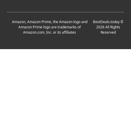
Amazon, Amazon Prime, the Amazon logo and
BestDeals.today
©
Amazon Prime logo are trademarks of
2026
All Rights
Amazon.com, Inc. or its affiliates
Reserved